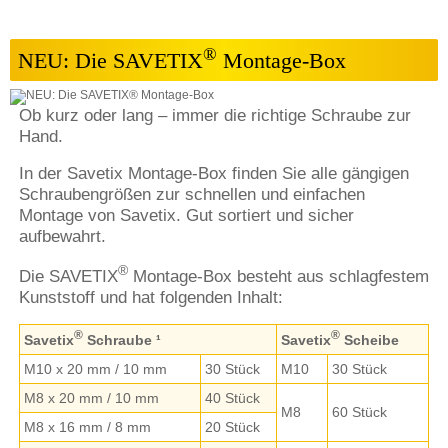
®
NEU: Die SAVETIX
Montage-Box
Ob kurz oder lang – immer die richtige Schraube zur
Hand.
In der Savetix Montage-Box finden Sie alle gängigen
Schraubengrößen zur schnellen und einfachen
Montage von Savetix. Gut sortiert und sicher
aufbewahrt.
®
Die SAVETIX
Montage-Box besteht aus schlagfestem
Kunststoff und hat folgenden Inhalt:
®
®
Savetix
Schraube ¹
Savetix
Scheibe
M10 x 20 mm / 10 mm
30 Stück
M10
30 Stück
M8 x 20 mm / 10 mm
40 Stück
M8
60 Stück
M8 x 16 mm / 8 mm
20 Stück